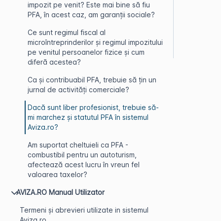
impozit pe venit? Este mai bine să fiu
PFA, în acest caz, am garanții sociale?
Ce sunt regimul fiscal al
microîntreprinderilor și regimul impozitului
pe venitul persoanelor fizice și cum
diferă acestea?
Ca și contribuabil PFA, trebuie să țin un
jurnal de activități comerciale?
Dacă sunt liber profesionist, trebuie să-
mi marchez și statutul PFA în sistemul
Aviza.ro?
Am suportat cheltuieli ca PFA -
combustibil pentru un autoturism,
afectează acest lucru în vreun fel
valoarea taxelor?
AVIZA.RO Manual Utilizator
Termeni și abrevieri utilizate in sistemul
Aviza.ro