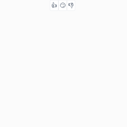
👍
🙄
👎