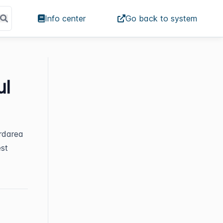
Info center
Go back to system
ul
ordarea
est