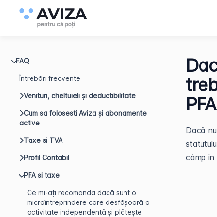
Dacă
FAQ
Întrebări frecvente
tre
Venituri, cheltuieli și deductibilitate
PFA 
Cum sa folosesti Aviza și abonamente
active
Dacă nu 
Taxe si TVA
statutulu
câmp în 
Profil Contabil
PFA si taxe
Ce mi-ați recomanda dacă sunt o
microîntreprindere care desfășoară o
activitate independentă și plătește